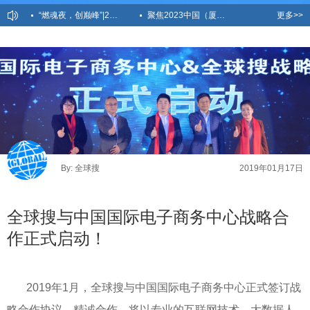
“燃魂夜，创巅峰”|2023创贸集团全国精英盛宴荣耀时刻！
聚焦2023中国（厦门）国际跨境电商展，创贸AICC全新亮相
更多>>
越秀产业基金总裁卢荣莅临创贸集团深圳总部参观交流！出海赋能进行中！
共探外贸新蓝海，全球搜外贸增长学院39-40期圆满落幕！
2023春季运动会：寸“兔”不让，不服就干！
By: 全球搜
2019年01月17日
全球搜与中国国际电子商务中心战略合
作正式启动！
2019年1月，全球搜与中国国际电子商务中心正式签订战
略合作协议。精诚合作，将以专业的互联网技术、大数据人