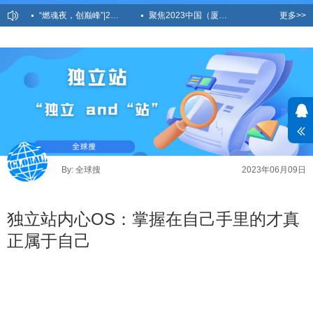
“燃魂夜，创巅峰”|2023创贸集团全国精英盛宴荣耀时刻！
聚焦2023中国（厦门）国际跨境电商展，创贸AICC全新亮相
更多>>
越秀产业基金总裁卢荣莅临创贸集团深圳总部参观交流！出海赋能进行中！
共探外贸新蓝海，全球搜外贸增长学院39-40期圆满落幕！
2023春季运动会：寸“兔”不让，不服就干！
By: 全球搜
2023年06月09日
独立站内心OS：掌握在自己手里的才真
正属于自己